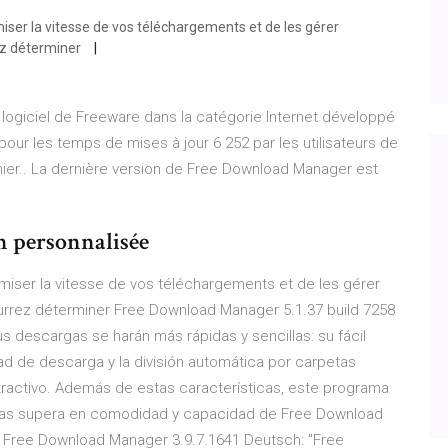
ser la vitesse de vos téléchargements et de les gérer
ez déterminer
ogiciel de Freeware dans la catégorie Internet développé
pour les temps de mises à jour 6 252 par les utilisateurs de
nier.. La dernière version de Free Download Manager est
 personnalisée
iser la vitesse de vos téléchargements et de les gérer
urrez déterminer Free Download Manager 5.1.37 build 7258
s descargas se harán más rápidas y sencillas: su fácil
dad de descarga y la división automática por carpetas
tractivo. Además de estas características, este programa
o las supera en comodidad y capacidad de Free Download
 Free Download Manager 3.9.7.1641 Deutsch: "Free