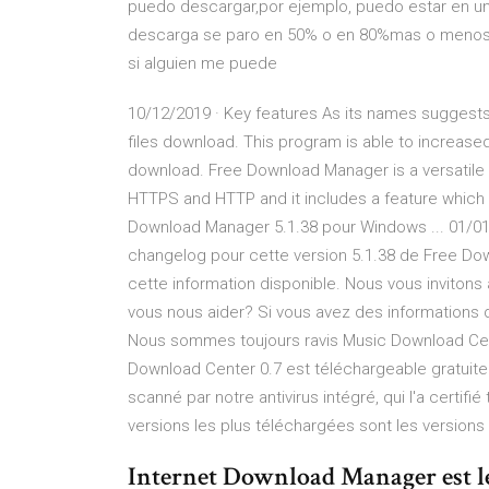
puedo descargar,por ejemplo, puedo estar en un
descarga se paro en 50% o en 80%mas o menos i
si alguien me puede
10/12/2019 · Key features As its names sugges
files download. This program is able to increas
download. Free Download Manager is a versatile p
HTTPS and HTTP and it includes a feature which 
Download Manager 5.1.38 pour Windows ... 01/01/
changelog pour cette version 5.1.38 de Free Do
cette information disponible. Nous vous invitons à
vous nous aider? Si vous avez des informations 
Nous sommes toujours ravis Music Download Cent
Download Center 0.7 est téléchargeable gratuit
scanné par notre antivirus intégré, qui l'a certifié
versions les plus téléchargées sont les versions 0
Internet Download Manager est le 